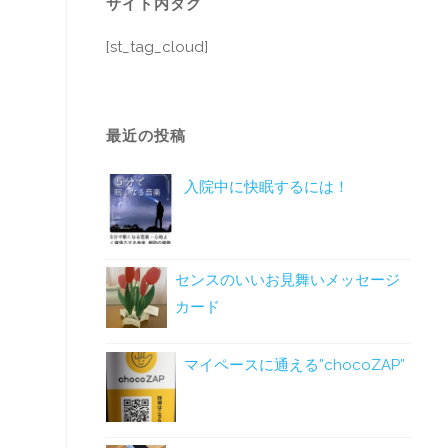
サイト内タグ
[st_tag_cloud]
最近の投稿
入院中に快眠するには！
センスのいいお見舞いメッセージ
カード
マイペースに通える”chocoZAP”