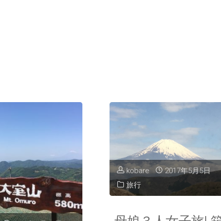
プ
kobare
2017年5月5日
旅行
母娘３人女子旅! 