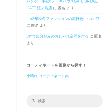
パンケーキ&ステーキハウスGATE BRIDGE
CAFE 江ノ島店
に
匿名
より
2018年秋冬ファッションの流行色について!
に
匿名
より
DIYで自分好みのおしゃれ空間を作る
に
匿名
より
コーディネートを画像から探す！
小晴れ コーディネート集
検
検
索
索
対