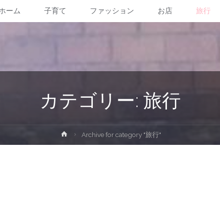
ホーム
子育て
ファッション
お店
旅行
コ
ン
テ
ン
カテゴリー:
旅行
ツ
ホ
Archive for category "旅行"
へ
ー
ム
ス
キ
ッ