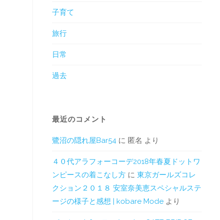
子育て
旅行
日常
過去
最近のコメント
鷺沼の隠れ屋Bar54
に
匿名
より
４０代アラフォーコーデ2018年春夏ドットワ
ンピースの着こなし方
に
東京ガールズコレ
クション２０１８ 安室奈美恵スペシャルステ
ージの様子と感想 | kobare Mode
より