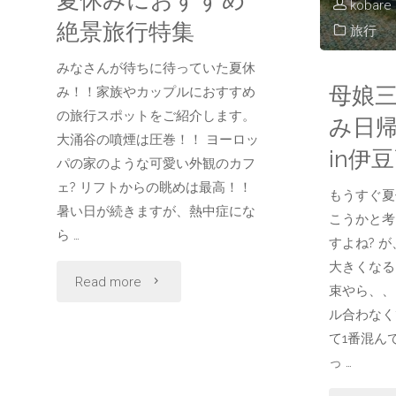
kobare
絶景旅行特集
旅行
みなさんが待ちに待っていた夏休
母娘
み！！家族やカップルにおすすめ
の旅行スポットをご紹介します。
み日
大涌谷の噴煙は圧巻！！ ヨーロッ
in伊
パの家のような可愛い外観のカフ
ェ? リフトからの眺めは最高！！
もうすぐ夏
暑い日が続きますが、熱中症にな
こうかと考
ら …
すよね? 
大きくなる
"夏
Read more
束やら、、
ル合わなく
休
て1番混ん
み
っ …