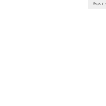
に
Read m
お
す
す
め
絶
景
旅
行
特