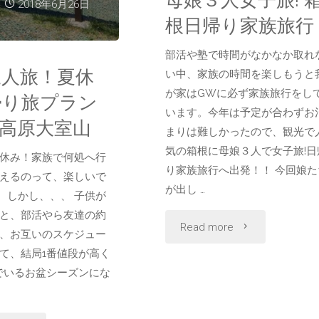
2018年6月26日
根日帰り家族旅行
部活や塾で時間がなかなか取れ
三人旅！夏休
い中、家族の時間を楽しもうと
が家はGWに必ず家族旅行をし
帰り旅プラン
います。今年は予定が合わずお
豆高原大室山
まりは難しかったので、観光で
気の箱根に母娘３人で女子旅!日
休み！家族で何処へ行
り家族旅行へ出発！！ 今回娘た
えるのって、楽しいで
が出し …
が、しかし、、、 子供が
と、部活やら友達の約
"母
Read more
、お互いのスケジュー
て、結局1番値段が高く
娘
でいるお盆シーズンにな
３