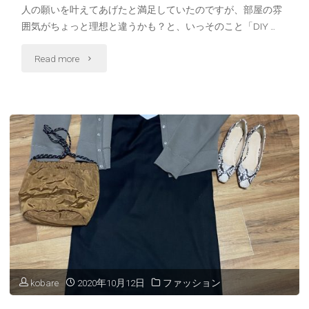
人の願いを叶えてあげたと満足していたのですが、部屋の雰
ス
囲気がちょっと理想と違うかも？と、いっそのこと「DIY …
コ
"DIY
Read more
ー
で
デ
好
♪"
み
の
部
屋
作
り
kobare
2020年10月12日
ファッション
♪"