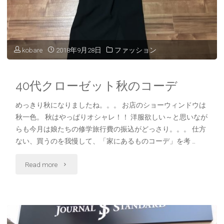
ジ
ュ
ア
kobare
2018年9月28日
ファッション
ル
40代クローゼット秋のコーデ
ス
めっきり秋になりましたね。。。 お店のショーウィンドウは
タ
秋一色。 秋はやっぱりオシャレ！！ 洋服欲しい～と思いなが
イ
らも今月は娘たちの修学旅行費の振込がどっさり。。。 仕方
ない、買うのを我慢して、「家にあるものコーデ」を考 …
ル
"40
Read more
♪coca
代
3,000
ク
円
ロ