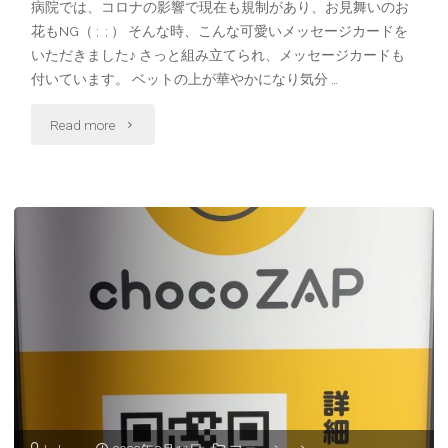
病院では、コロナの影響で現在も規制があり、お見舞いのお
花もNG（ ; ; ） そんな時、こんな可愛いメッセージカードを
いただきました♪ さっと組み立てられ、メッセージカードも
付いています。 ベットの上が華やかになり気分 …
"セ
Read more
ン
ス
の
い
い
お
見
舞