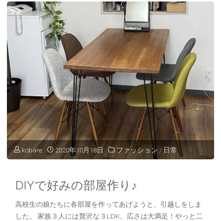
ブ
ラ
ッ
ク
ロ
ン
グ
kobare
2020年10月18日
ファッション
/
日常
ワ
ン
DIYで好みの部屋作り♪
ピ
高校生の娘たちに各部屋を作ってあげようと、引越しをしま
した。 家族３人には贅沢な３LDK。広さは大満足！やっと二
ー