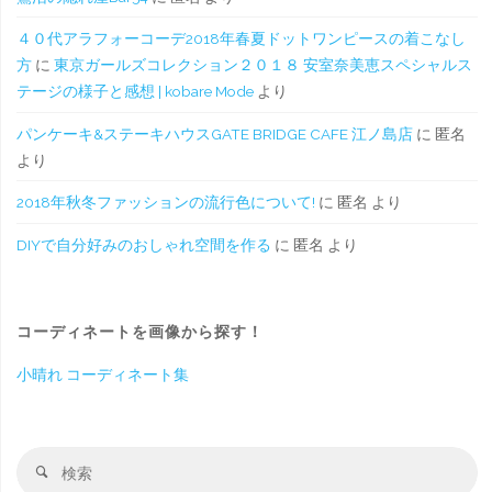
４０代アラフォーコーデ2018年春夏ドットワンピースの着こなし
方
に
東京ガールズコレクション２０１８ 安室奈美恵スペシャルス
テージの様子と感想 | kobare Mode
より
パンケーキ&ステーキハウスGATE BRIDGE CAFE 江ノ島店
に
匿名
より
2018年秋冬ファッションの流行色について!
に
匿名
より
DIYで自分好みのおしゃれ空間を作る
に
匿名
より
コーディネートを画像から探す！
小晴れ コーディネート集
検
検
索
索