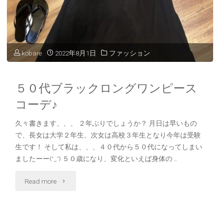
通
え
る”chocoZAP”"
kobare
2022年8月1日
ファッション
５０代ブラックロングワンピース
コーデ♪
久々書きます、、、 ２年ぶりでしょうか？ 月日は早いもの
で、長女は大学２年生、次女は高校３年生となり今年は受験
生です！ そして私は、、、４０代から５０代になってしまい
ましたーー(*_*) ５０歳になり、変化といえば身体の …
"５
Read more
０
代