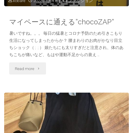
kobare
2022年8月11日
ファッション
い
マイペースに通える”chocoZAP”
メ
暑いですね。。。 毎日の猛暑とコロナ予防のため引きこもり
ッ
生活になってしまったからか？ 腰まわりのお肉がかなり目立
セ
ちショック（ ; ; ） 娘たちにも太りすぎだと注意され、体のあ
ちこちが痛いなど、もはや運動不足からの衰え …
ー
"マ
Read more
ジ
イ
カ
ペ
ー
ー
ド"
ス
に