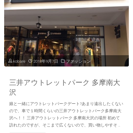
コ
ー
ー
ゼ
デ"
ッ
ト
秋
kobare
2018年9月7日
ファッション
の
三井アウトレットパーク 多摩南大
コ
沢
ー
娘と一緒にアウトレットパークデート?あまり遠出したくない
デ"
ので、車で１時間くらいの三井アウトレットパーク多摩南大
沢へ！！ 三井アウトレットパーク 多摩南大沢の場所 初めて
訪れたのですが、そこまで広くないので、買い物しやすそ …