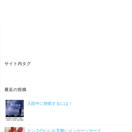
フ
投
ァ
稿
ッ
ナ
シ
ビ
ョ
ン
ゲ
サイト内タグ
の
ー
流
最近の投稿
シ
行
入院中に快眠するには！
ョ
色
に
ン
センスのいいお見舞いメッセージカード
つ