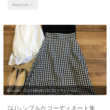
"三
Read more
井
ア
ウ
ト
レ
ッ
ト
パ
kobare
2018年8月21日
ファッション
ー
ク
GUシンプルなコーディネート集