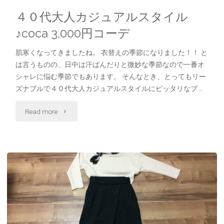
４０代大人カジュアルスタイル
♪coca 3,000円コーデ
肌寒くなってきましたね。 衣替えの季節になりました！！ と
は言うものの、日中は汗ばんだりと微妙な季節なので一番オ
シャレに悩む季節でもあります。 そんなとき、とってもリー
ズナブルで４０代大人カジュアルスタイルにピッタリなブ …
"４
Read more
０
代
大
人
カ