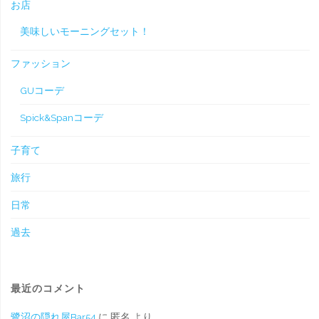
お店
美味しいモーニングセット！
ファッション
GUコーデ
Spick&Spanコーデ
子育て
旅行
日常
過去
最近のコメント
鷺沼の隠れ屋Bar54
に
匿名
より