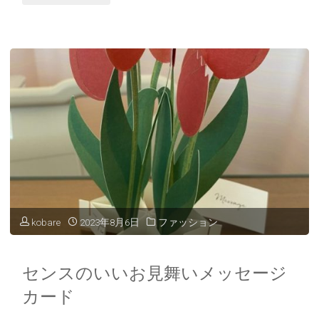
院
中
に
快
眠
す
る
に
kobare
2023年8月6日
ファッション
は！"
センスのいいお見舞いメッセージ
カード