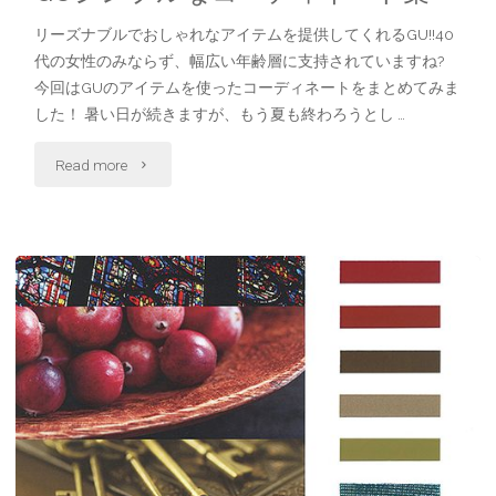
多
リーズナブルでおしゃれなアイテムを提供してくれるGU!!40
摩
代の女性のみならず、幅広い年齢層に支持されていますね?
今回はGUのアイテムを使ったコーディネートをまとめてみま
南
した！ 暑い日が続きますが、もう夏も終わろうとし …
大
"GU
Read more
沢"
シ
ン
プ
ル
な
コ
ー