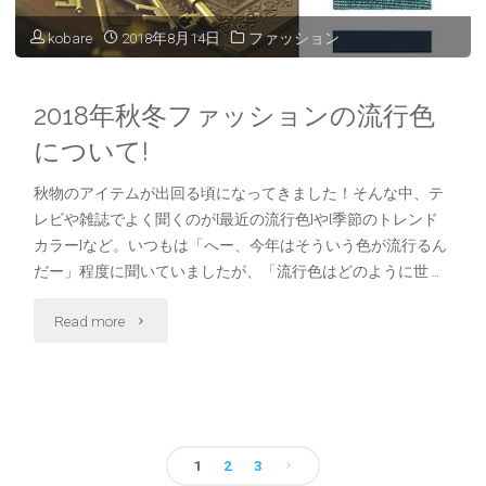
デ
kobare
2018年8月14日
ファッション
ィ
ネ
2018年秋冬ファッションの流行色
について!
ー
秋物のアイテムが出回る頃になってきました！そんな中、テ
ト
レビや雑誌でよく聞くのが[最近の流行色]や[季節のトレンド
集"
カラー]など。いつもは「へー、今年はそういう色が流行るん
だー」程度に聞いていましたが、「流行色はどのように世 …
"2018
Read more
年
秋
冬
1
2
3