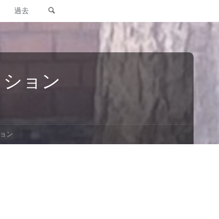
検索
過去
ッション
ション