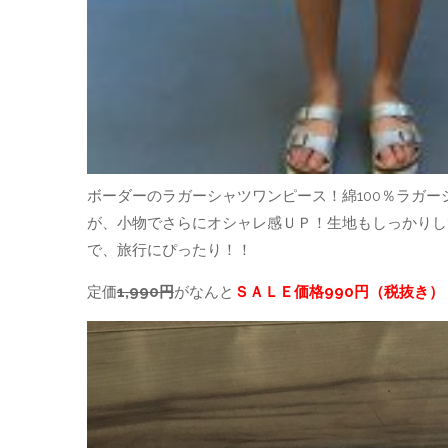
ボーダーのラガーシャツワンピース！綿100％ラガ
が、小物でさらにオシャレ感ＵＰ！生地もしっかりし
で、旅行にぴったり！！
定価
1,990円
がなんと
ＳＡＬＥ価格990円（税抜き）