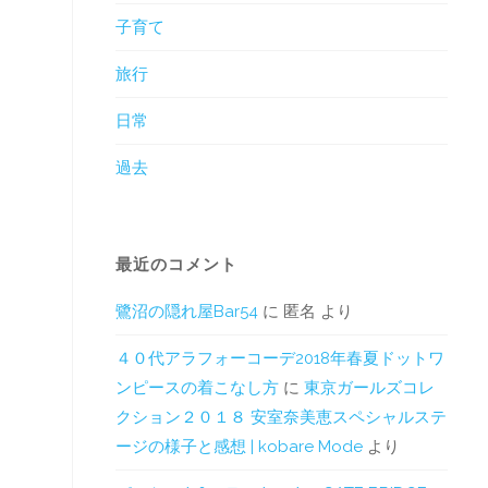
子育て
旅行
日常
過去
最近のコメント
鷺沼の隠れ屋Bar54
に
匿名
より
４０代アラフォーコーデ2018年春夏ドットワ
ンピースの着こなし方
に
東京ガールズコレ
クション２０１８ 安室奈美恵スペシャルステ
ージの様子と感想 | kobare Mode
より