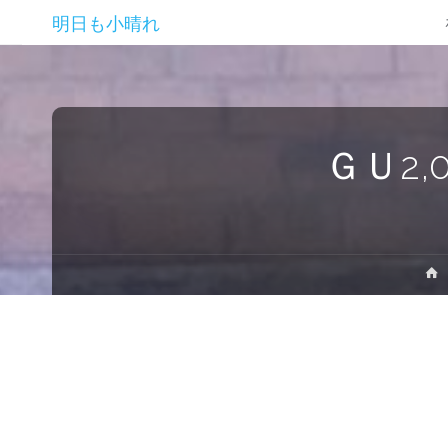
明日も小晴れ
ＧＵ2