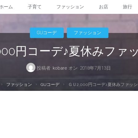
ホーム
子育て
ファッション
お店
旅行
コ
ン
GUコーデ
ファッション
テ
,000円コーデ♪夏休みファ
ン
投稿者:
kobare
オン
2018年7月13日
ツ
ホ
ファッション
GUコーデ
ＧＵ2,000円コーデ♪夏休みファッ
へ
ー
ム
ス
キ
ッ