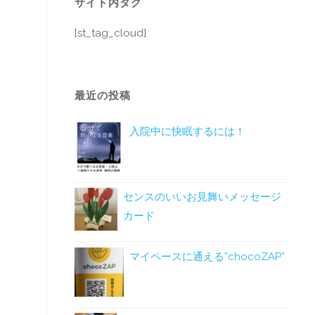
サイト内タグ
[st_tag_cloud]
最近の投稿
入院中に快眠するには！
センスのいいお見舞いメッセージ
カード
マイペースに通える”chocoZAP”