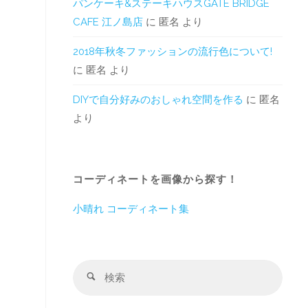
パンケーキ&ステーキハウスGATE BRIDGE
CAFE 江ノ島店
に
匿名
より
2018年秋冬ファッションの流行色について!
に
匿名
より
DIYで自分好みのおしゃれ空間を作る
に
匿名
より
コーディネートを画像から探す！
小晴れ コーディネート集
検
検
索
索
対