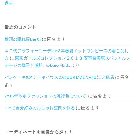
過去
最近のコメント
鷺沼の隠れ屋Bar54
に
匿名
より
４０代アラフォーコーデ2018年春夏ドットワンピースの着こなし
方
に
東京ガールズコレクション２０１８ 安室奈美恵スペシャルス
テージの様子と感想 | kobare Mode
より
パンケーキ&ステーキハウスGATE BRIDGE CAFE 江ノ島店
に
匿名
より
2018年秋冬ファッションの流行色について!
に
匿名
より
DIYで自分好みのおしゃれ空間を作る
に
匿名
より
コーディネートを画像から探す！