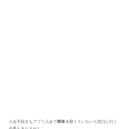
入会手続きもアプリ入会で
簡単３分！！
いちいち窓口に行く
必要もありません。