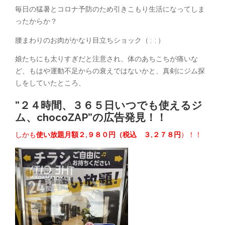
毎日の猛暑とコロナ予防のため引きこもり生活になってしま
ったからか？
腰まわりのお肉がかなり目立ちショック（ ; ; ）
娘たちにも太りすぎだと注意され、体のあちこちが痛いな
ど、もはや運動不足からの衰えではないかと、真剣にジム探
しをしていたところ、
”２４時間、３６５日いつでも使えるジ
ム、chocoZAP”の広告発見！！
しかも
使い放題月額２,９８０円（税込 ３,２７
８円
）！！