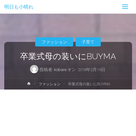
明日も小晴れ
ファッション
子育て
卒業式母の装いにBUYMA
投稿者:
kobare
オン
2018年2月19日
ホ
ファッション
卒業式母の装いにBUYMA
ー
ム