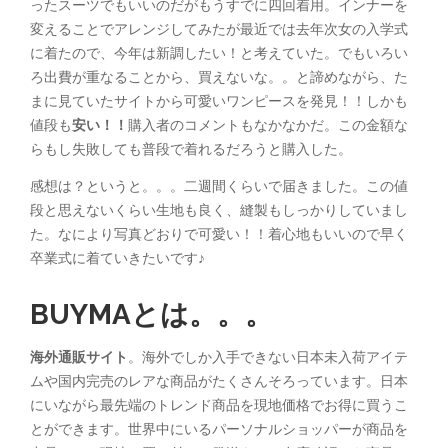
ったスーツでもいいのだがもうすでに四回着用。インナーを
変えることでアレンジしてみたが最近では去年次女の入学式
に着たので、今年は新調したい！と考えていた。でもいろい
ろ出費が重なることから、買えないな。。と諦めながら、た
まに見ていたサイトから可愛いワンピースを発見！！しかも
値段も
安い！！
購入者のコメントもなかなかだ。この金額な
らもし失敗しても普段で着れるだろうと購入した。
感想は？というと。。。二週間くらいで届きました。この値
段と思えないくらい生地も良く、縫製もしっかりしていまし
た。なにより写真どおりで可愛い！！着心地もいいので早く
卒業式に着ていきたいです♪
BUYMAとは。。。
海外通販サイト
。海外でしか入手できない日本未入荷アイテ
ムや国内完売のレアな商品がたくさんそろっています。日本
にいながら最先端のトレンド商品を現地価格でお得に買うこ
とができます。世界中にいるパーソナルショッパーが商品を