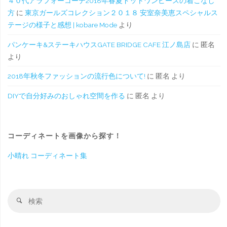
４０代アラフォーコーデ2018年春夏ドットワンピースの着こなし
方
に
東京ガールズコレクション２０１８ 安室奈美恵スペシャルス
テージの様子と感想 | kobare Mode
より
パンケーキ&ステーキハウスGATE BRIDGE CAFE 江ノ島店
に
匿名
より
2018年秋冬ファッションの流行色について!
に
匿名
より
DIYで自分好みのおしゃれ空間を作る
に
匿名
より
コーディネートを画像から探す！
小晴れ コーディネート集
検
検
索
索
対