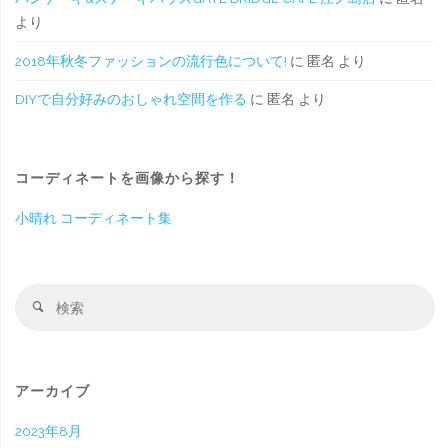
より
2018年秋冬ファッションの流行色について!
に
匿名
より
DIYで自分好みのおしゃれ空間を作る
に
匿名
より
コーディネートを画像から探す！
小晴れ コーディネート集
検
検
索
索
対
象
アーカイブ
2023年8月