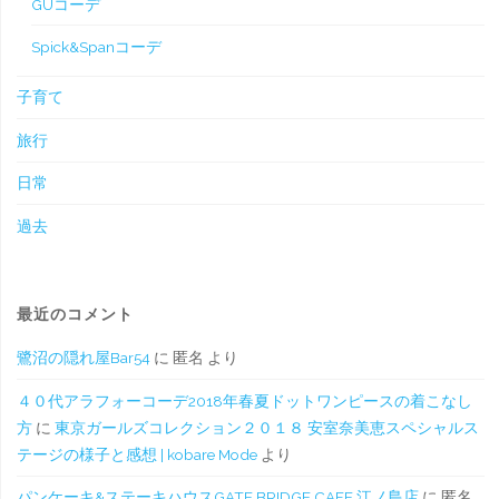
GUコーデ
Spick&Spanコーデ
子育て
旅行
日常
過去
最近のコメント
鷺沼の隠れ屋Bar54
に
匿名
より
４０代アラフォーコーデ2018年春夏ドットワンピースの着こなし
方
に
東京ガールズコレクション２０１８ 安室奈美恵スペシャルス
テージの様子と感想 | kobare Mode
より
パンケーキ&ステーキハウスGATE BRIDGE CAFE 江ノ島店
に
匿名