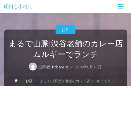
明日も小晴れ
お店
まるで山脈!渋谷老舗のカレー店
ムルギーでランチ
投稿者:
kobare
オン
2018年8月18日
ホ
お店
まるで山脈!渋谷老舗のカレー店ムルギーでランチ
ー
ム