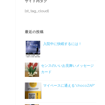
サイト内タグ
[st_tag_cloud]
最近の投稿
入院中に快眠するには！
センスのいいお見舞いメッセージ
カード
マイペースに通える”chocoZAP”