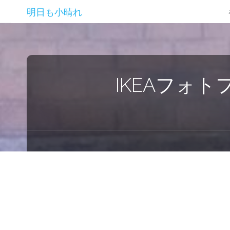
明日も小晴れ
IKEAフォ