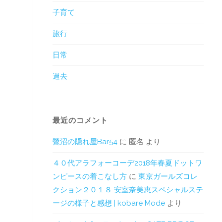
子育て
旅行
日常
過去
最近のコメント
鷺沼の隠れ屋Bar54
に
匿名
より
４０代アラフォーコーデ2018年春夏ドットワ
ンピースの着こなし方
に
東京ガールズコレ
クション２０１８ 安室奈美恵スペシャルステ
ージの様子と感想 | kobare Mode
より