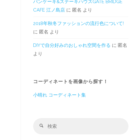
パンケーキ&ステーキハウスGATE BRIDGE
CAFE 江ノ島店
に
匿名
より
2018年秋冬ファッションの流行色について!
に
匿名
より
DIYで自分好みのおしゃれ空間を作る
に
匿名
より
コーディネートを画像から探す！
小晴れ コーディネート集
検
検
索
索
対