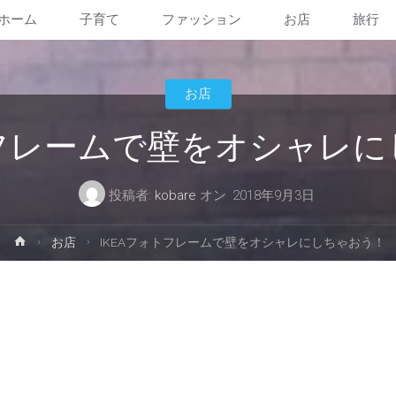
ホーム
子育て
ファッション
お店
旅行
コ
ン
お店
テ
トフレームで壁をオシャレ
ン
投稿者:
kobare
オン
2018年9月3日
ツ
ホ
お店
IKEAフォトフレームで壁をオシャレにしちゃおう！
へ
ー
ム
ス
キ
ッ